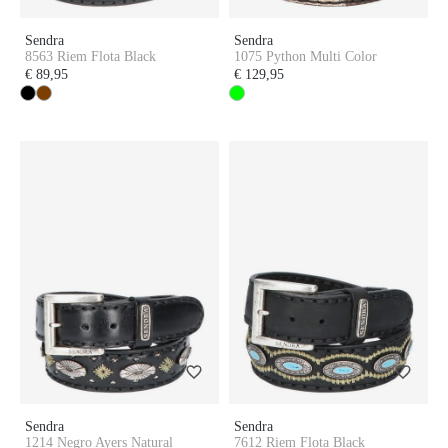
Sendra
Sendra
8563 Riem Flota Black
1075 Python Multi Color
€ 89,95
€ 129,95
Sendra
Sendra
1214 Negro Ayers Natural
7612 Riem Flota Black