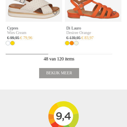
Cypres
Di Lauro
Wies Cream
Desiree Orange
€ 99,95
€ 79,96
€ 139,95
€ 83,97
48 van 120 items
BEKIJK MEER