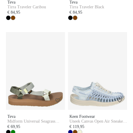
Teva
Teva
Tirra Traveler Caribou
Tirra Traveler Black
€ 84,95
€ 84,95
Teva
Keen Footwear
Midform Universal Seagrass
Uneek Canvas Open Air Sneaker
Multi
Women Ballad Blue
€ 69,95
€ 119,95