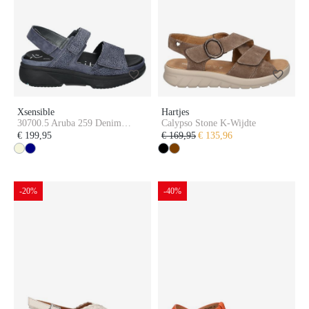
Xsensible
Hartjes
30700.5 Aruba 259 Denim
Calypso Stone K-Wijdte
Fantasy GH-Wijdte
€ 199,95
€ 169,95
€ 135,96
-20%
-40%