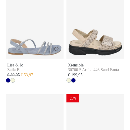
Lisa & Jo
Xsensible
Zaila Blue
30700.5 Aruba 446 Sand Fantasy
GH-Wijdte
€ 89,95
€ 53,97
€ 199,95
-20%