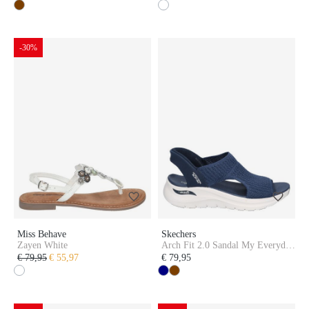
-30%
Miss Behave
Skechers
Zayen White
Arch Fit 2.0 Sandal My Everyday
Navy
€ 79,95
€ 55,97
€ 79,95