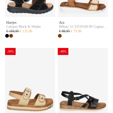
Hartjes
Ara
Calypso Black K-Wijdte
Bilbao 12-33519-09 09 Cognac
Natural G-Wijdte
€ 169,95
€ 135,96
€ 99,95
€ 79,96
-50%
-40%