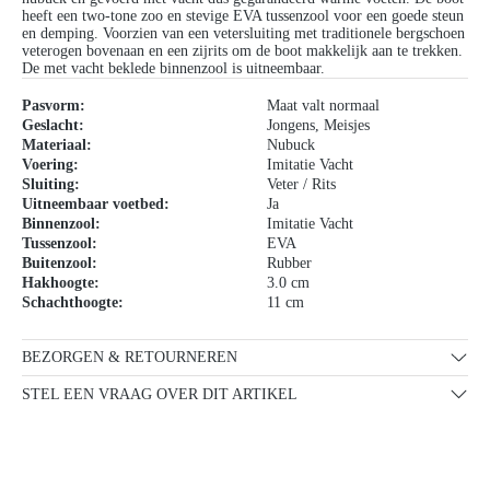
heeft een two-tone zoo en stevige EVA tussenzool voor een goede steun
en demping. Voorzien van een vetersluiting met traditionele bergschoen
veterogen bovenaan en een zijrits om de boot makkelijk aan te trekken.
De met vacht beklede binnenzool is uitneembaar.
Pasvorm:
Maat valt normaal
Geslacht:
Jongens
, Meisjes
Materiaal:
Nubuck
Voering:
Imitatie Vacht
Sluiting:
Veter / Rits
Uitneembaar voetbed:
Ja
Binnenzool:
Imitatie Vacht
Tussenzool:
EVA
Buitenzool:
Rubber
Hakhoogte:
3.0 cm
Schachthoogte:
11 cm
BEZORGEN & RETOURNEREN
STEL EEN VRAAG OVER DIT ARTIKEL