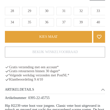
28
29
30
31
32
33
34
35
36
37
39
40
KIES MAAT
BEKIJK WINKELVOORRAAD
Gratis verzending met een account*
Gratis retourneren binnen 30 dagen*
Volgende werkdag verzonden met PostNL*
Klantbeoordeling 9.4/10
ARTIKELDETAILS
Artikelnummer: 0395-22-45755
Hip H2239 veter boot voor jongens. Classic veter boot uitgevoerd in
nubuck en gevoerd met vacht dus gegarandeerd warme voeten. De boot