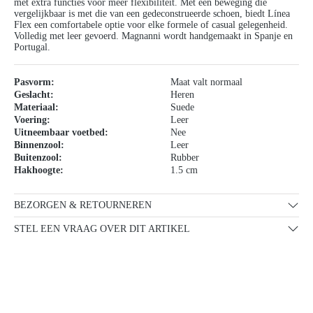
met extra functies voor meer flexibiliteit. Met een beweging die
vergelijkbaar is met die van een gedeconstrueerde schoen, biedt Línea
Flex een comfortabele optie voor elke formele of casual gelegenheid.
Volledig met leer gevoerd. Magnanni wordt handgemaakt in Spanje en
Portugal.
Pasvorm:
Maat valt normaal
Geslacht:
Heren
Materiaal:
Suede
Voering:
Leer
Uitneembaar voetbed:
Nee
Binnenzool:
Leer
Buitenzool:
Rubber
Hakhoogte:
1.5 cm
BEZORGEN & RETOURNEREN
STEL EEN VRAAG OVER DIT ARTIKEL