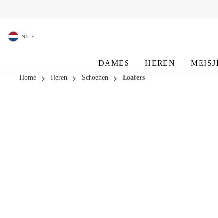
oekopdracht
Ga naar de hoofdnavigatie
NL
DAMES
HEREN
MEISJ
Home
Heren
Schoenen
Loafers