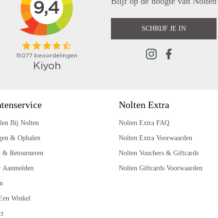
Blijf op de hoogte van Nolten
SCHRIJF JE IN
tenservice
Nolten Extra
len Bij Nolten
Nolten Extra FAQ
gen & Ophalen
Nolten Extra Voorwaarden
n & Retourneren
Nolten Vouchers & Giftcards
r Aanmelden
Nolten Giftcards Voorwaarden
n
Een Winkel
ct