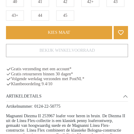
40
41
42
42+
43
43+
44
45
KIES MAAT
BEKIJK WINKELVOORRAAD
Gratis verzending met een account*
Gratis retourneren binnen 30 dagen*
Volgende werkdag verzonden met PostNL*
Klantbeoordeling 9.4/10
ARTIKELDETAILS
Artikelnummer: 0124-22-50775
Magnanni Diezma II 253967 loafer voor heren in bruin. De Diezma II
uit de Línea Flex-collectie is een klassiek penny loaferontwerp,
gemaakt van hoogwaardig suede en de Magnanni Línea Flex-
constructie. Línea Flex combineert de klassieke Bologna-constructie