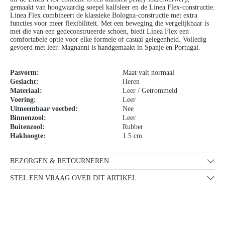
gemaakt van hoogwaardig soepel kalfsleer en de Línea Flex-constructie.
Línea Flex combineert de klassieke Bologna-constructie met extra
functies voor meer flexibiliteit. Met een beweging die vergelijkbaar is
met die van een gedeconstrueerde schoen, biedt Línea Flex een
comfortabele optie voor elke formele of casual gelegenheid. Volledig
gevoerd met leer. Magnanni is handgemaakt in Spanje en Portugal.
Pasvorm:
Maat valt normaal
Geslacht:
Heren
Materiaal:
Leer / Getrommeld
Voering:
Leer
Uitneembaar voetbed:
Nee
Binnenzool:
Leer
Buitenzool:
Rubber
Hakhoogte:
1.5 cm
BEZORGEN & RETOURNEREN
STEL EEN VRAAG OVER DIT ARTIKEL