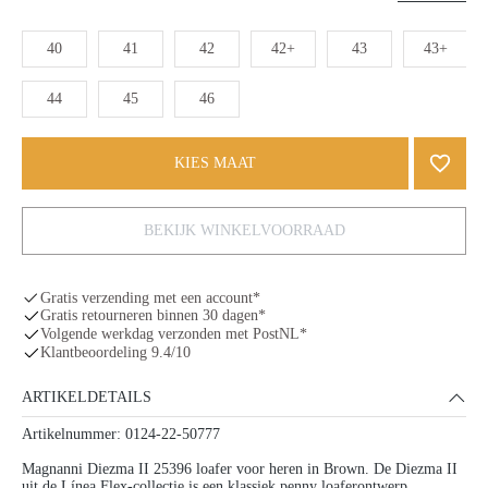
40
41
42
42+
43
43+
44
45
46
KIES MAAT
BEKIJK WINKELVOORRAAD
Gratis verzending met een account*
Gratis retourneren binnen 30 dagen*
Volgende werkdag verzonden met PostNL*
Klantbeoordeling 9.4/10
ARTIKELDETAILS
Artikelnummer: 0124-22-50777
Magnanni Diezma II 25396 loafer voor heren in Brown. De Diezma II
uit de Línea Flex-collectie is een klassiek penny loaferontwerp,