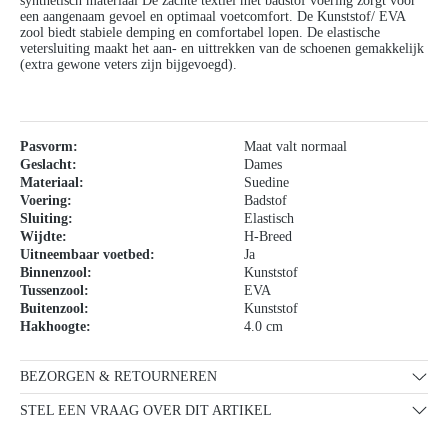
synthetisch materiaal De zachte textiel met badstof voering zorgt voor
een aangenaam gevoel en optimaal voetcomfort. De Kunststof/ EVA
zool biedt stabiele demping en comfortabel lopen. De elastische
vetersluiting maakt het aan- en uittrekken van de schoenen gemakkelijk
(extra gewone veters zijn bijgevoegd).
Pasvorm:
Maat valt normaal
Geslacht:
Dames
Materiaal:
Suedine
Voering:
Badstof
Sluiting:
Elastisch
Wijdte:
H-Breed
Uitneembaar voetbed:
Ja
Binnenzool:
Kunststof
Tussenzool:
EVA
Buitenzool:
Kunststof
Hakhoogte:
4.0 cm
BEZORGEN & RETOURNEREN
STEL EEN VRAAG OVER DIT ARTIKEL