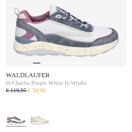
WALDLAUFER
Waldlaufer
H-Charlie Purple White H-Wijdte
€ 119,95
€ 59,98