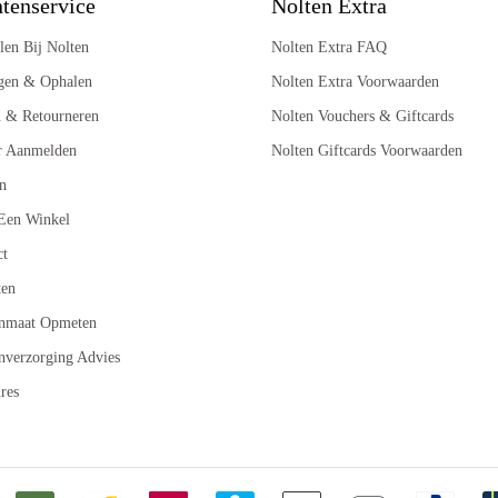
tenservice
Nolten Extra
len Bij Nolten
Nolten Extra FAQ
gen & Ophalen
Nolten Extra Voorwaarden
n & Retourneren
Nolten Vouchers & Giftcards
r Aanmelden
Nolten Giftcards Voorwaarden
n
Een Winkel
ct
ten
nmaat Opmeten
nverzorging Advies
res