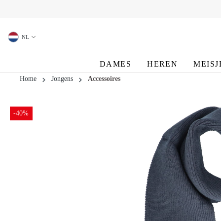
oekopdracht
Ga naar de hoofdnavigatie
NL
DAMES
HEREN
MEISJ
Home
Jongens
Accessoires
-40%