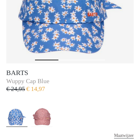
BARTS
Barts
Wuppy Cap Blue
€ 24,95
€ 14,97
Maatwijzer