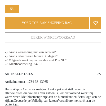
53
VOEG TOE AAN SHOPPING BAG
BEKIJK WINKELVOORRAAD
Gratis verzending met een account*
Gratis retourneren binnen 30 dagen*
Volgende werkdag verzonden met PostNL*
Klantbeoordeling 9.4/10
ARTIKELDETAILS
Artikelnummer: 1734-33-43965
Barts Wuppy Cap voor meisjes. Leuke pet met strik voor de
allerkleinsten die volledig van katoen is, wat verkoelend werkt bij
warm weer. Met bloemenprintje aan de binnenkant en Barts logo aan de
zijkantGevoerde petVolledig van katoenVerstelbare met strik aan de
achterkant