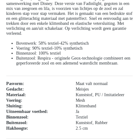
samenwerking met Disney. Deze versie van Fadinlight, gegoten in een
mix van zeegroen en lila, is voorzien van lichtjes op de zool en zal
kinderen stap voor stap vermaken. Het is gemaakt van een bedrukte stof
en een glitterachtig materiaal met patenteffect. Snel en eenvoudig aan te
trekken door een enkele klittenband en elastische vetersluiting. Met
verlichting en aan/uit schakelaar. Op verlichting wordt geen garantie
verleend.
Bovenwerk: 58% textiel-42% synthetisch
Voering: 90% textiel-10% synthetisch
Binnenzool: 100% textiel
Buitenzool: Respira - originele Geox-technologie combineert een
geperforeerde zool en een ademend waterdicht membraan.
Pasvorm:
Maat valt normaal
Geslacht:
Meisjes
Materiaal:
Kunststof
, PU / Imitatieleer
Voering:
Mesh
Sluiting:
Klittenband
Uitneembaar voetbed:
Ja
Binnenzool:
Textiel
Buitenzool:
Kunststof
, Rubber
Hakhoogte:
2.5 cm