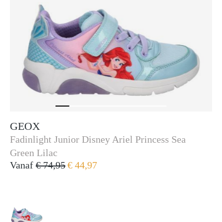
GEOX
Geox
Fadinlight Junior Disney Ariel Princess Sea
Green Lilac
Vanaf
€ 74,95
€ 44,97