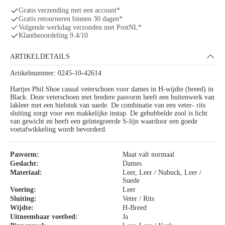
Gratis verzending met een account*
Gratis retourneren binnen 30 dagen*
Volgende werkdag verzonden met PostNL*
Klantbeoordeling 9.4/10
ARTIKELDETAILS
Artikelnummer: 0245-10-42614
Hartjes Phil Shoe casual veterschoen voor dames in H-wijdte (breed) in
Black. Deze veterschoen met bredere pasvorm heeft een buitenwerk van
lakleer met een hielstuk van suede. De combinatie van een veter- rits
sluiting zorgt voor een makkelijke instap. De gebubbelde zool is licht
van gewicht en heeft een geïntegreerde S-lijn waardoor een goede
voetafwikkeling wordt bevorderd.
Pasvorm:
Maat valt normaal
Geslacht:
Dames
Materiaal:
Leer
, Leer / Nubuck
, Leer /
Suede
Voering:
Leer
Sluiting:
Veter / Rits
Wijdte:
H-Breed
Uitneembaar voetbed:
Ja