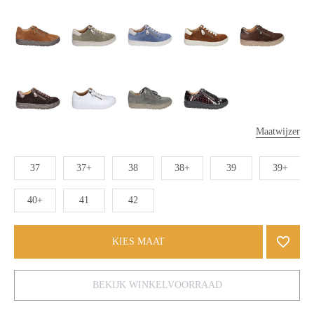
Maatwijzer
37
37+
38
38+
39
39+
40+
41
42
KIES MAAT
BEKIJK WINKELVOORRAAD