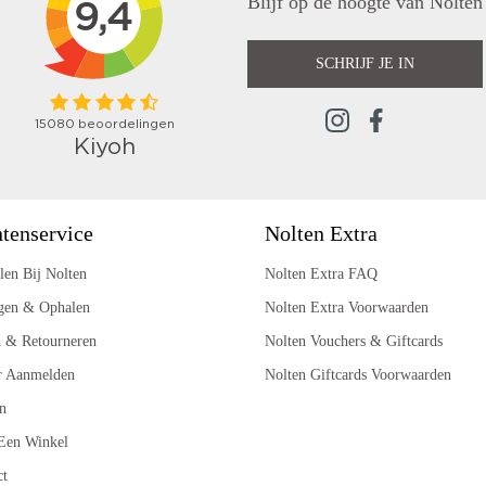
Blijf op de hoogte van Nolten
SCHRIJF JE IN
tenservice
Nolten Extra
len Bij Nolten
Nolten Extra FAQ
gen & Ophalen
Nolten Extra Voorwaarden
n & Retourneren
Nolten Vouchers & Giftcards
r Aanmelden
Nolten Giftcards Voorwaarden
n
Een Winkel
ct