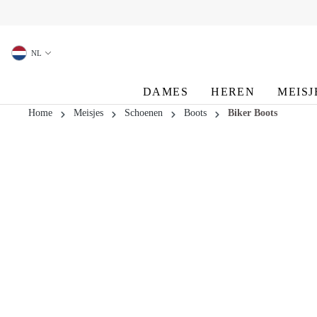
oekopdracht
Ga naar de hoofdnavigatie
NL
DAMES
HEREN
MEISJ
Home
Meisjes
Schoenen
Boots
Biker Boots