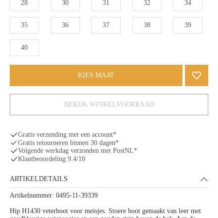
28
30
31
32
34
35
36
37
38
39
40
KIES MAAT
BEKIJK WINKELVOORRAAD
Gratis verzending met een account*
Gratis retourneren binnen 30 dagen*
Volgende werkdag verzonden met PostNL*
Klantbeoordeling 9.4/10
ARTIKELDETAILS
Artikelnummer: 0495-11-39339
Hip H1430 veterboot voor meisjes. Stoere boot gemaakt van leer met