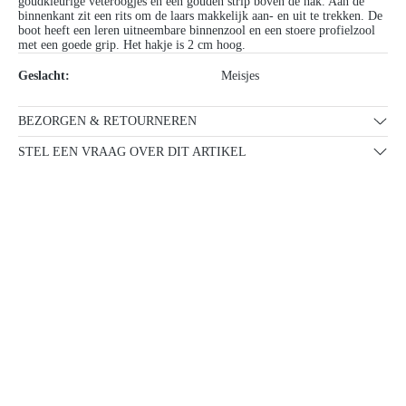
goudkleurige veteroogjes en een gouden strip boven de hak. Aan de
binnenkant zit een rits om de laars makkelijk aan- en uit te trekken. De
boot heeft een leren uitneembare binnenzool en een stoere profielzool
met een goede grip. Het hakje is 2 cm hoog.
Geslacht:
Meisjes
BEZORGEN & RETOURNEREN
STEL EEN VRAAG OVER DIT ARTIKEL