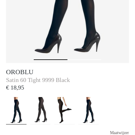
OROBLU
Oroblu
Satin 60 Tight 9999 Black
€ 18,95
Maatwijzer