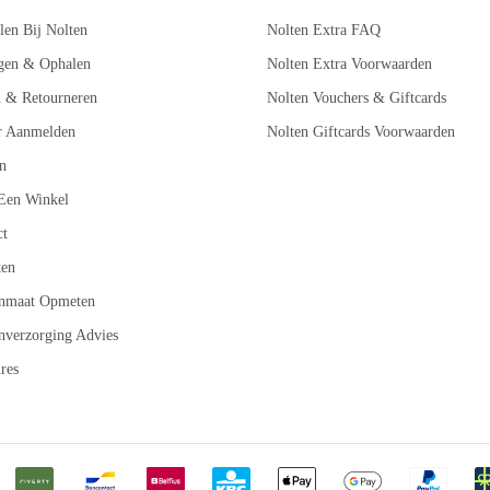
len Bij Nolten
Nolten Extra FAQ
gen & Ophalen
Nolten Extra Voorwaarden
n & Retourneren
Nolten Vouchers & Giftcards
r Aanmelden
Nolten Giftcards Voorwaarden
n
Een Winkel
ct
ten
nmaat Opmeten
nverzorging Advies
res