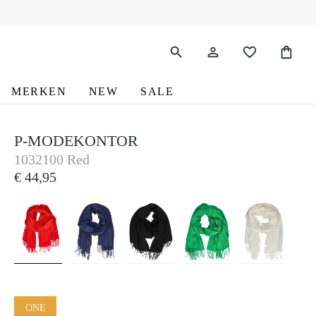
MERKEN
NEW
SALE
P-MODEKONTOR
P-Modekontor
1032100 Red
€ 44,95
ONE