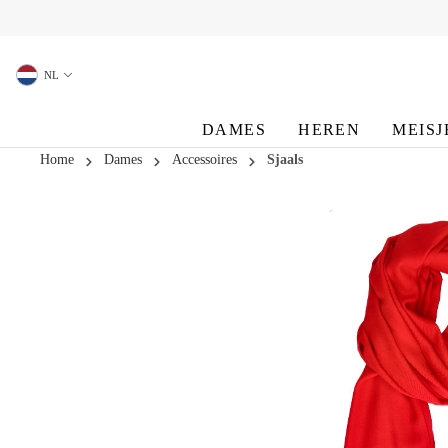
oekopdracht
Ga naar de hoofdnavigatie
NL
DAMES
HEREN
MEISJ
Home
Dames
Accessoires
Sjaals