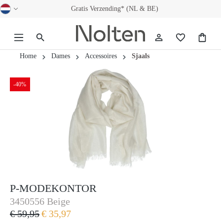
Gratis Verzending* (NL & BE)
hoofdinhoud
Home
Dames
Accessoires
Sjaals
-40%
P-MODEKONTOR
P-Modekontor
3450556 Beige
€ 59,95
€ 35,97