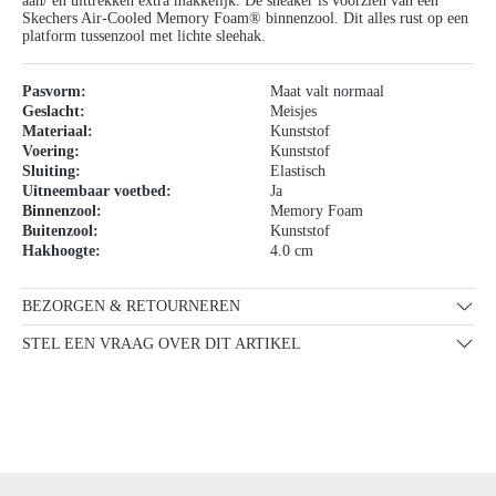
aan/ en uittrekken extra makkelijk. De sneaker is voorzien van een
Skechers Air-Cooled Memory Foam® binnenzool. Dit alles rust op een
platform tussenzool met lichte sleehak.
Pasvorm:
Maat valt normaal
Geslacht:
Meisjes
Materiaal:
Kunststof
Voering:
Kunststof
Sluiting:
Elastisch
Uitneembaar voetbed:
Ja
Binnenzool:
Memory Foam
Buitenzool:
Kunststof
Hakhoogte:
4.0 cm
BEZORGEN & RETOURNEREN
STEL EEN VRAAG OVER DIT ARTIKEL