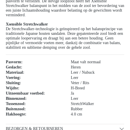
pasvorm te verliezen. De stevige loopzool heeft het Xsensible
Stretchwalker balanspunt in het midden van de zool ter bevordering van
een juiste lichaamshouding waardoor belasting op de gewrichten wordt
verminderd.
Xsensible Stretchwalker
De Stretchwalker-technologie is geïnspireerd op het balansprincipe van
traditionele Japanse houten sandalen. Deze gepatenteerde zool biedt een
optimale loopervaring en draagt ​​bij aan een betere houding. Geen
pijnlijke of vermoeide voeten meer, dankzij de combinatie van balans,
stabiliteit en sublieme demping over de gehele zool.
Pasvorm:
Maat valt normaal
Geslacht:
Heren
Materiaal:
Leer / Nubuck
Voering:
Leer
Sluiting:
Veter / Rits
Wijdte:
H-Breed
Uitneembaar voetbed:
Ja
Binnenzool:
Leer
Tussenzool:
StretchWalker
Buitenzool:
Rubber
Hakhoogte:
4.0 cm
BEZORGEN & RETOURNEREN