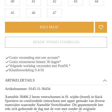
40
41
42
43
44
45
46
47
KIES MAAT
BEKIJK WINKELVOORRAAD
Gratis verzending met een account*
Gratis retourneren binnen 30 dagen*
Volgende werkdag verzonden met PostNL*
Klantbeoordeling 9.4/10
ARTIKELDETAILS
Artikelnummer: 0145-11-36434
Xsensible 30406.2 heren veterschoenen in H- wijdte (breed) in black.
Sportieve en comfortabele veterschoen met upper gemaakt van diverse
materialen waaronder Xsensible Stretchleather. Dit gepatenteerde leer
rekt zich gedurende de dag met de voet mee zonder de originele