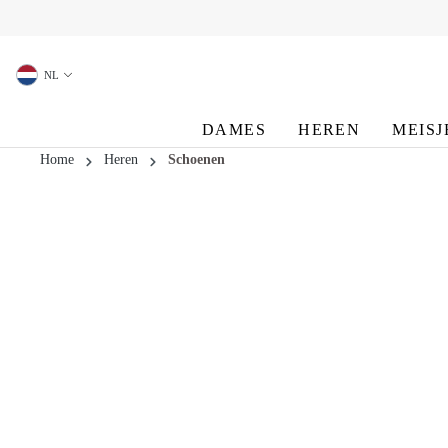
oekopdracht
Ga naar de hoofdnavigatie
NL
DAMES
HEREN
MEISJ
Home
Heren
Schoenen