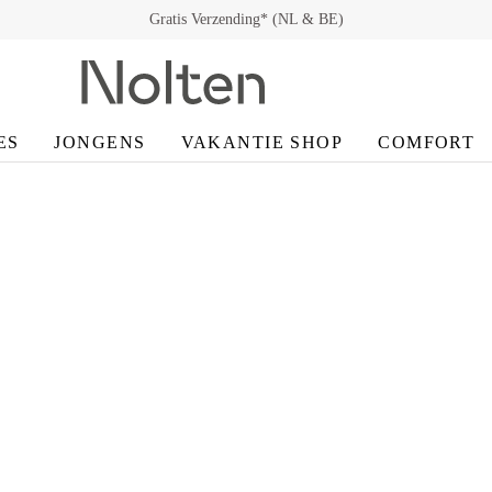
Gratis Verzending* (NL & BE)
Gratis Retour* (NL & BE)
ES
JONGENS
VAKANTIE SHOP
COMFORT