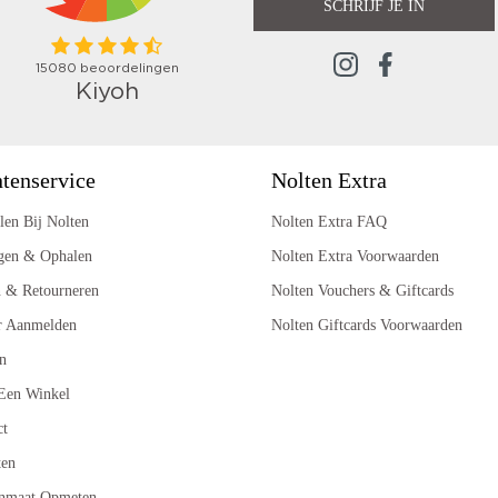
SCHRIJF JE IN
tenservice
Nolten Extra
len Bij Nolten
Nolten Extra FAQ
gen & Ophalen
Nolten Extra Voorwaarden
n & Retourneren
Nolten Vouchers & Giftcards
r Aanmelden
Nolten Giftcards Voorwaarden
n
Een Winkel
ct
ten
nmaat Opmeten