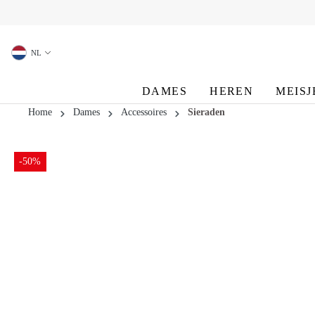
oekopdracht
Ga naar de hoofdnavigatie
NL
DAMES
HEREN
MEISJ
Home
Dames
Accessoires
Sieraden
-50%