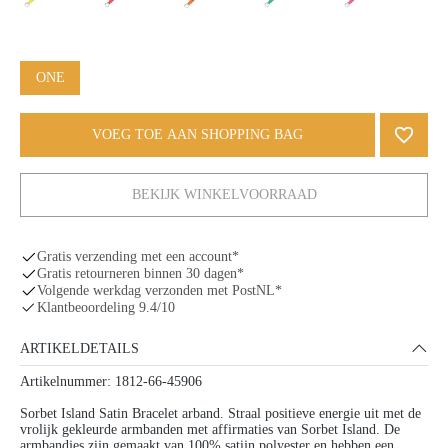
ONE
VOEG TOE AAN SHOPPING BAG
BEKIJK WINKELVOORRAAD
Gratis verzending met een account*
Gratis retourneren binnen 30 dagen*
Volgende werkdag verzonden met PostNL*
Klantbeoordeling 9.4/10
ARTIKELDETAILS
Artikelnummer: 1812-66-45906
Sorbet Island Satin Bracelet arband. Straal positieve energie uit met de
vrolijk gekleurde armbanden met affirmaties van Sorbet Island. De
armbandjes zijn gemaakt van 100% satijn polyester en hebben een