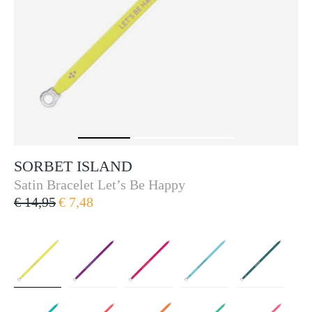
SORBET ISLAND
Sorbet Island
Satin Bracelet Let’s Be Happy
€ 14,95
€ 7,48